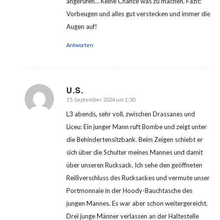
angerufen… Keine Chance was zu machen. Fazit:
Vorbeugen und alles gut verstecken und immer die
Augen auf!
Antworten
U.S.
15. September 2024 um 1:30
sagte:
L3 abends, sehr voll, zwischen Drassanes und
Liceu: Ein junger Mann ruft Bombe und zeigt unter
die Behindertensitzbank. Beim Zeigen schiebt er
sich über die Schulter meines Mannes und damit
über unseren Rucksack. Ich sehe den geöffneten
Reißverschluss des Rucksackes und vermute unser
Portmonnaie in der Hoody-Bauchtasche des
jungen Mannes. Es war aber schon weitergereicht.
Drei junge Männer verlassen an der Haltestelle