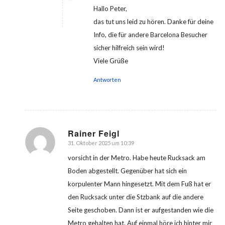
Hallo Peter,
das tut uns leid zu hören. Danke für deine
Info, die für andere Barcelona Besucher
sicher hilfreich sein wird!
Viele Grüße
Antworten
Rainer Feigl
31. Oktober 2025 um 10:39
sagte:
vorsicht in der Metro. Habe heute Rucksack am
Boden abgestellt. Gegenüber hat sich ein
korpulenter Mann hingesetzt. Mit dem Fuß hat er
den Rucksack unter die Stzbank auf die andere
Seite geschoben. Dann ist er aufgestanden wie die
Metro gehalten hat. Auf einmal höre ich hinter mir