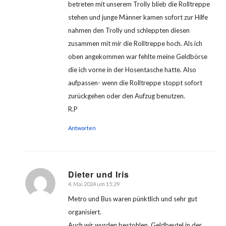
betreten mit unserem Trolly blieb die Rolltreppe
stehen und junge Männer kamen sofort zur Hilfe
nahmen den Trolly und schleppten diesen
zusammen mit mir die Rolltreppe hoch. Als ich
oben angekommen war fehlte meine Geldbörse
die ich vorne in der Hosentasche hatte. Also
aufpassen- wenn die Rolltreppe stoppt sofort
zurückgehen oder den Aufzug benutzen.
R.P
Antworten
Dieter und Iris
4. Mai 2024 um 15:29
sagte:
Metro und Bus waren pünktlich und sehr gut
organisiert.
Auch wir wurden bestohlen, Geldbeutel in der