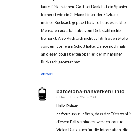
laute Diskussionen. Gott sei Dank hat ein Spanier
bemerkt wie ein 2. Mann hinter der Sitzbank
meinen Rucksack gepackt hat. Toll das es solche
Menschen gibt. Ich habe vom Diebstahl nichts
bemerkt. Also Rucksack nicht auf ðn Boden Stellen
sondern vorne am Schoß halte. Danke nochmals
an diesen couragierten Spanier der mir meinen
Rucksack gerettet hat.
Antworten
barcelona-nahverkehr.info
3. November 2025 um 9:41
sagte:
Hallo Rainer,
es freut uns zu hören, dass der Diebstahl in
diesem Fall verhindert werden konnte.
Vielen Dank auch für die Information, die