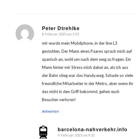
Peter Dtrehlke
8. Februar 2025 um 3:53
sagte:
mir wurde mein Mobilphone, in der line L3
gestohlen. Der Mann eines Paares sprach mich auf
spanisch an, wohl um nach dem weg zu fragen. Ein
Mann hinter mir Stress mich dabei an, als ich aus
der Bahn stieg war das Handy.weg. Schade so viele
freundliche Mitarbeiter in der Metro, aber wenn ihr
das nicht in den Griff bekommt, gehen euch
Besucher verloren!
Antworten
barcelona-nahverkehr.info
9. Februar 2025 um 9:32
sagte: