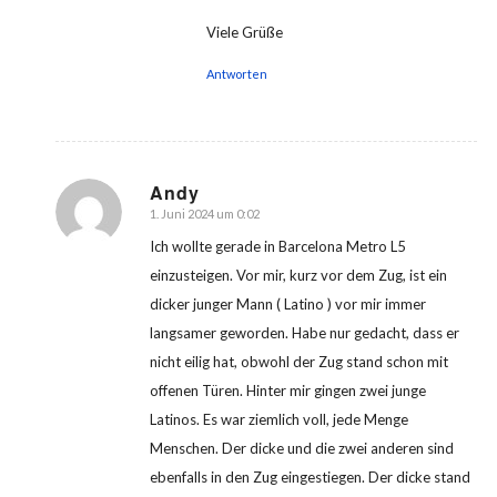
Viele Grüße
Antworten
Andy
1. Juni 2024 um 0:02
sagte:
Ich wollte gerade in Barcelona Metro L5
einzusteigen. Vor mir, kurz vor dem Zug, ist ein
dicker junger Mann ( Latino ) vor mir immer
langsamer geworden. Habe nur gedacht, dass er
nicht eilig hat, obwohl der Zug stand schon mit
offenen Türen. Hinter mir gingen zwei junge
Latinos. Es war ziemlich voll, jede Menge
Menschen. Der dicke und die zwei anderen sind
ebenfalls in den Zug eingestiegen. Der dicke stand